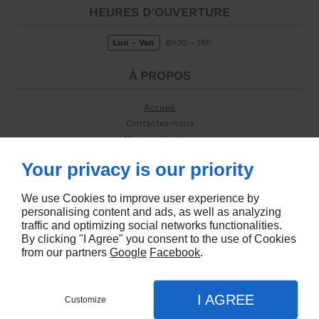
HEURES D'OUVERTURE
Lun - Ven
8h30 - 16h
À PROPOS
Accueil
Contactez-nous
Mentions légales
Plan du site
Your privacy is our priority
SUIVEZ-NOUS
We use Cookies to improve user experience by
personalising content and ads, as well as analyzing
traffic and optimizing social networks functionalities.
By clicking "I Agree" you consent to the use of Cookies
from our partners
Google
Facebook
.
Agence web
I AGREE
Customize
DEMANDEZ UN DEVIS